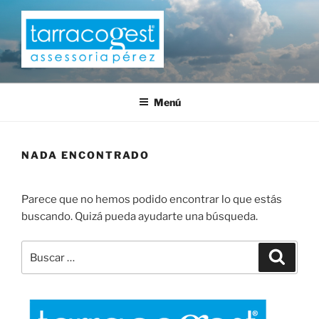
Saltar
al
contenido
TARRACOGEST
Menú
NADA ENCONTRADO
Parece que no hemos podido encontrar lo que estás
buscando. Quizá pueda ayudarte una búsqueda.
Buscar
Buscar
por: