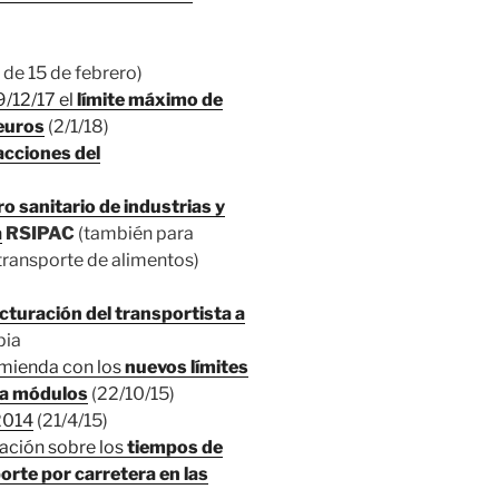
de 15 de febrero)
9/12/17 el
límite máximo de
euros
(2/1/18)
acciones del
ro sanitario de industrias y
a
RSIPAC
(también para
 transporte de alimentos)
acturación del transportista a
pia
nmienda con los
nuevos límites
 a módulos
(22/10/15)
014
(21/4/15)
ación sobre los
tiempos de
orte por carretera en las