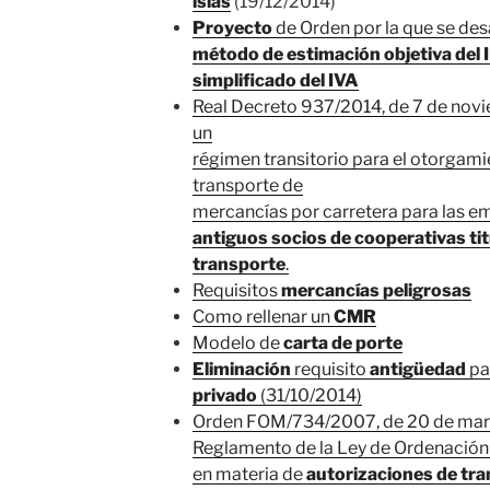
islas
(19/12/2014)
Proyecto
de Orden por la que se desa
método de estimación objetiva del I
simplificado del IVA
Real Decreto 937/2014, de 7 de novi
un
régimen transitorio para el otorgami
transporte de
mercancías por carretera para las e
antiguos socios
de cooperativas ti
transporte
.
Requisitos
mercancías peligrosas
Como rellenar un
CMR
Modelo de
carta de porte
Eliminación
requisito
antigüedad
pa
privado
(31/10/2014)
Orden FOM/734/2007, de 20 de marzo,
Reglamento de la Ley de Ordenación 
en materia de
autorizaciones de tr