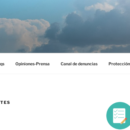
EST
qs
Opiniones-Prensa
Canal de denuncias
Protección
RTES