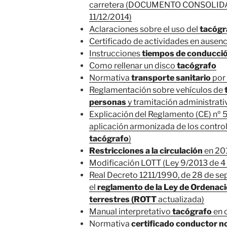
carretera (DOCUMENTO CONSOLID
11/12/2014)
Aclaraciones sobre el uso del
tacógr
Certificado de actividades en ausen
Instrucciones
tiempos de conducci
Como rellenar un disco
tacógrafo
Normativa
transporte sanitario
por 
Reglamentación sobre vehículos de
t
personas
y tramitación administrati
Explicación del Reglamento (CE) nº 
aplicación armonizada de los control
tacógrafo
)
Restricciones a la circulación
en 20
Modificación LOTT (Ley 9/2013 de 4 d
Real Decreto 1211/1990, de 28 de sep
el
reglamento de la Ley de Ordenaci
terrestres (ROTT
actualizada)
Manual interpretativo
tacógrafo
en c
Normativa
certificado conductor n