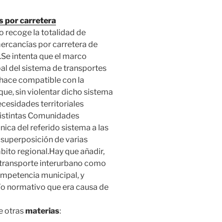
s por carretera
o recoge la totalidad de
mercancías por carretera de
.Se intenta que el marco
bal del sistema de transportes
 hace compatible con la
ue, sin violentar dicho sistema
ecesidades territoriales
 distintas Comunidades
nica del referido sistema a las
a superposición de varias
bito regional.Hay que añadir,
l transporte interurbano como
ompetencia municipal, y
ío normativo que era causa de
e otras
materias
: