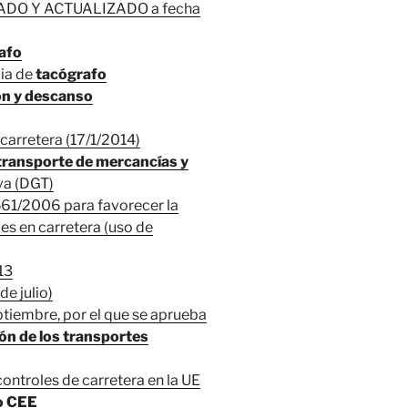
ADO Y ACTUALIZADO a fecha
afo
cia de
tacógrafo
ón y descanso
carretera (17/1/2014)
ransporte de mercancías y
va (DGT)
561/2006 para favorecer la
es en carretera (uso de
13
e julio)
tiembre, por el que se aprueba
ón de los transportes
ontroles de carretera en la UE
o CEE