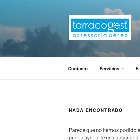
Saltar
al
contenido
TARRACOG
Contacto
Servicios
F
NADA ENCONTRADO
Parece que no hemos podido en
pueda ayudarte una búsqueda.