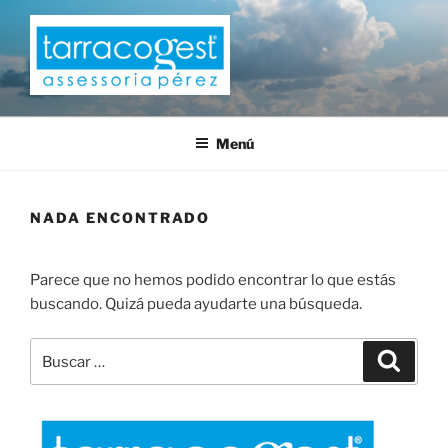
Saltar
al
contenido
TARRACOGEST
Menú
NADA ENCONTRADO
Parece que no hemos podido encontrar lo que estás
buscando. Quizá pueda ayudarte una búsqueda.
Buscar
Buscar
por: