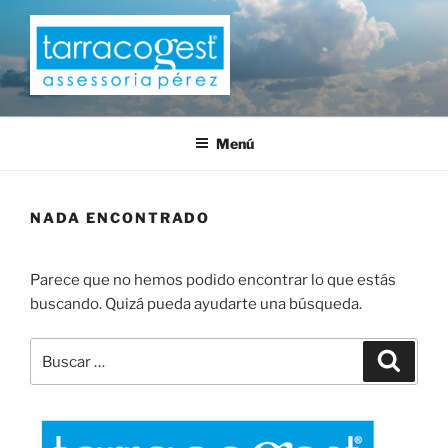
Saltar
al
contenido
TARRACOGEST
Menú
NADA ENCONTRADO
Parece que no hemos podido encontrar lo que estás
buscando. Quizá pueda ayudarte una búsqueda.
Buscar
Buscar
por: