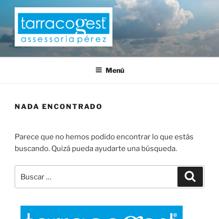
Saltar
al
contenido
TARRACOGEST
Menú
NADA ENCONTRADO
Parece que no hemos podido encontrar lo que estás
buscando. Quizá pueda ayudarte una búsqueda.
Buscar
Buscar
por: