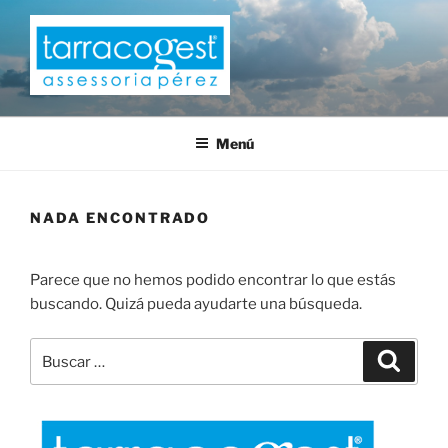
Saltar
al
contenido
TARRACOGEST
Menú
NADA ENCONTRADO
Parece que no hemos podido encontrar lo que estás
buscando. Quizá pueda ayudarte una búsqueda.
Buscar
Buscar
por: