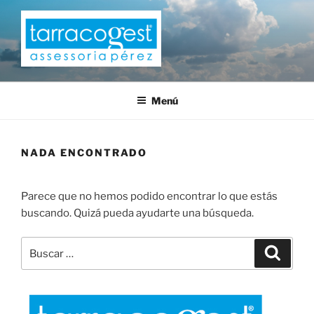
Saltar
al
contenido
TARRACOGEST
Menú
NADA ENCONTRADO
Parece que no hemos podido encontrar lo que estás
buscando. Quizá pueda ayudarte una búsqueda.
Buscar
Buscar
por: