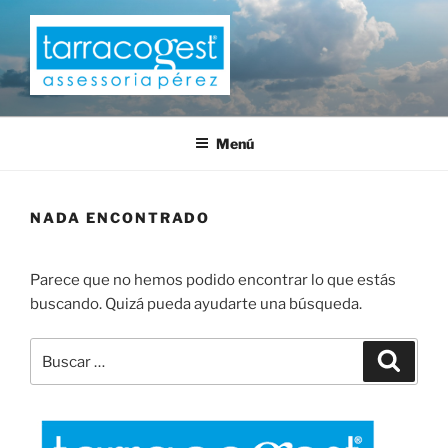
Saltar
al
contenido
TARRACOGEST
Menú
NADA ENCONTRADO
Parece que no hemos podido encontrar lo que estás
buscando. Quizá pueda ayudarte una búsqueda.
Buscar
Buscar
por: