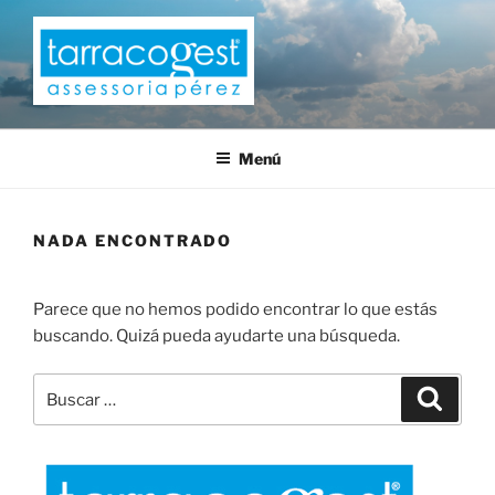
Saltar
al
contenido
TARRACOGEST
Menú
NADA ENCONTRADO
Parece que no hemos podido encontrar lo que estás
buscando. Quizá pueda ayudarte una búsqueda.
Buscar
Buscar
por: