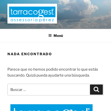
Saltar
al
contenido
TARRACOGEST
Menú
NADA ENCONTRADO
Parece que no hemos podido encontrar lo que estás
buscando. Quizá pueda ayudarte una búsqueda.
Buscar
Buscar
por: