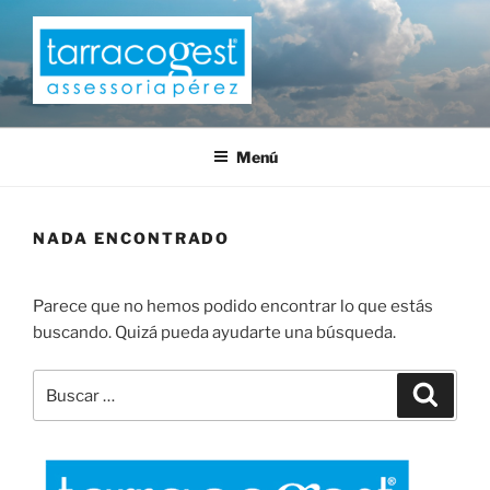
Saltar
al
contenido
TARRACOGEST
Menú
NADA ENCONTRADO
Parece que no hemos podido encontrar lo que estás
buscando. Quizá pueda ayudarte una búsqueda.
Buscar
Buscar
por: