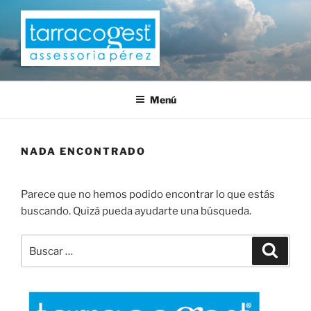
Saltar
al
contenido
TARRACOGEST
Menú
NADA ENCONTRADO
Parece que no hemos podido encontrar lo que estás
buscando. Quizá pueda ayudarte una búsqueda.
Buscar
Buscar
por: