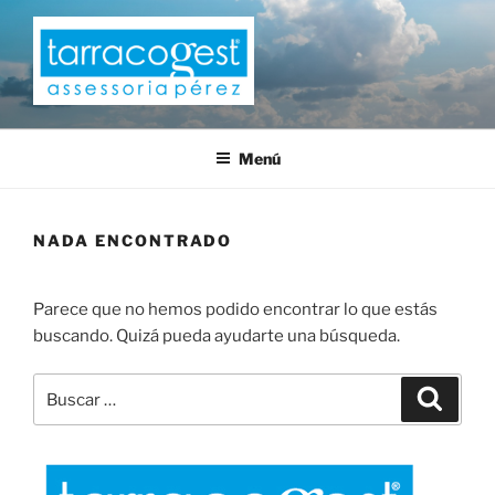
Saltar
al
contenido
TARRACOGEST
Menú
NADA ENCONTRADO
Parece que no hemos podido encontrar lo que estás
buscando. Quizá pueda ayudarte una búsqueda.
Buscar
Buscar
por: