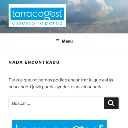
Saltar
al
contenido
TARRACOGEST
Menú
NADA ENCONTRADO
Parece que no hemos podido encontrar lo que estás
buscando. Quizá pueda ayudarte una búsqueda.
Buscar
Buscar
por: