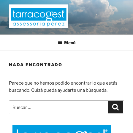
Saltar
al
contenido
TARRACOGEST
Menú
NADA ENCONTRADO
Parece que no hemos podido encontrar lo que estás
buscando. Quizá pueda ayudarte una búsqueda.
Buscar
Buscar
por: