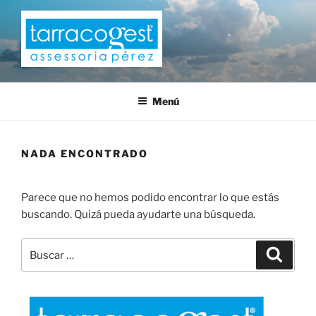
Saltar
al
contenido
TARRACOGEST
Menú
NADA ENCONTRADO
Parece que no hemos podido encontrar lo que estás
buscando. Quizá pueda ayudarte una búsqueda.
Buscar
Buscar
por: