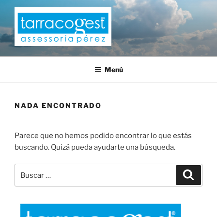
Saltar
al
contenido
TARRACOGEST
Menú
NADA ENCONTRADO
Parece que no hemos podido encontrar lo que estás
buscando. Quizá pueda ayudarte una búsqueda.
Buscar
Buscar
por: