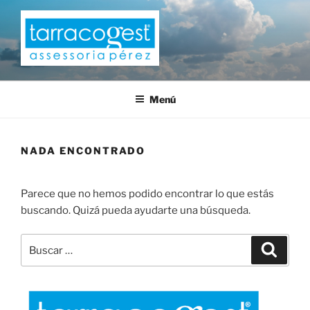
Saltar
al
contenido
TARRACOGEST
Menú
NADA ENCONTRADO
Parece que no hemos podido encontrar lo que estás
buscando. Quizá pueda ayudarte una búsqueda.
Buscar
Buscar
por: