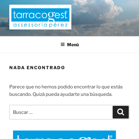
Saltar
al
contenido
TARRACOGEST
Menú
NADA ENCONTRADO
Parece que no hemos podido encontrar lo que estás
buscando. Quizá pueda ayudarte una búsqueda.
Buscar
Buscar
por: