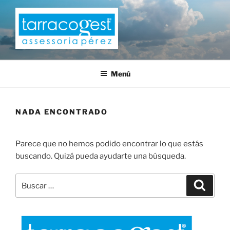
Saltar
al
contenido
TARRACOGEST
Menú
NADA ENCONTRADO
Parece que no hemos podido encontrar lo que estás
buscando. Quizá pueda ayudarte una búsqueda.
Buscar
Buscar
por: