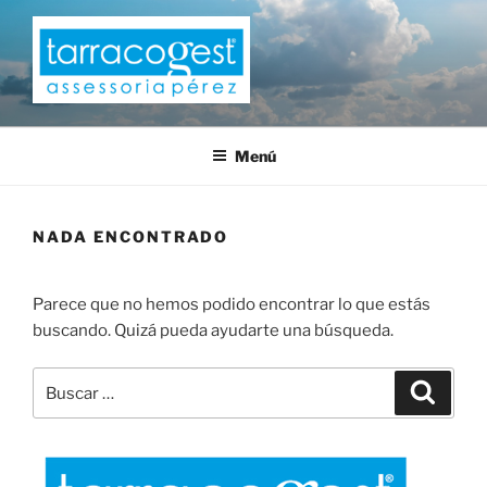
Saltar
al
contenido
TARRACOGEST
Menú
NADA ENCONTRADO
Parece que no hemos podido encontrar lo que estás
buscando. Quizá pueda ayudarte una búsqueda.
Buscar
Buscar
por: