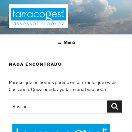
Saltar
al
contenido
TARRACOGEST
Menú
NADA ENCONTRADO
Parece que no hemos podido encontrar lo que estás
buscando. Quizá pueda ayudarte una búsqueda.
Buscar
Buscar
por: