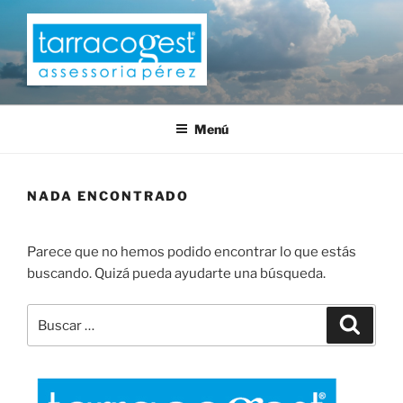
Saltar
al
contenido
TARRACOGEST
Menú
NADA ENCONTRADO
Parece que no hemos podido encontrar lo que estás
buscando. Quizá pueda ayudarte una búsqueda.
Buscar
Buscar
por: