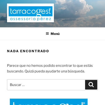
Saltar
al
contenido
TARRACOGEST
Menú
NADA ENCONTRADO
Parece que no hemos podido encontrar lo que estás
buscando. Quizá pueda ayudarte una búsqueda.
Buscar
Buscar
por: