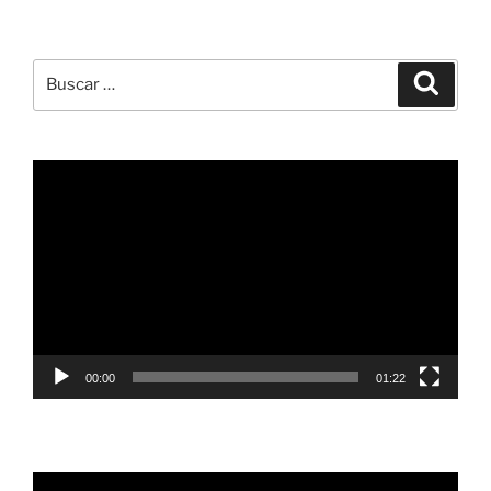
Buscar
Buscar
por:
Reproductor
de
vídeo
00:00
01:22
Reproductor