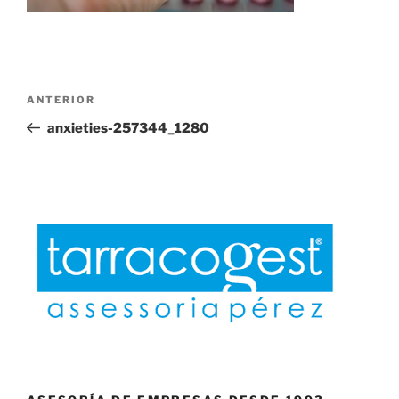
Navegación
Entrada
ANTERIOR
de
anterior:
anxieties-257344_1280
entradas