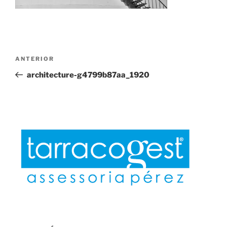
Navegación
Entrada
ANTERIOR
de
anterior:
architecture-g4799b87aa_1920
entradas