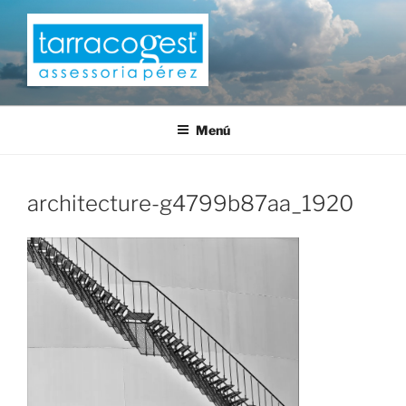
Saltar
al
contenido
TARRACOGEST
Menú
architecture-g4799b87aa_1920