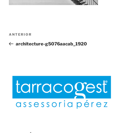
Navegación
Entrada
ANTERIOR
de
anterior:
architecture-g5076aacab_1920
entradas