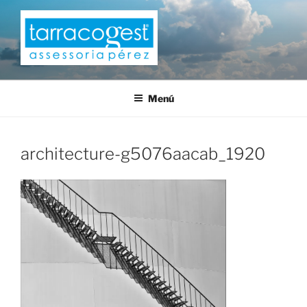
Saltar
al
contenido
TARRACOGEST
Menú
architecture-g5076aacab_1920