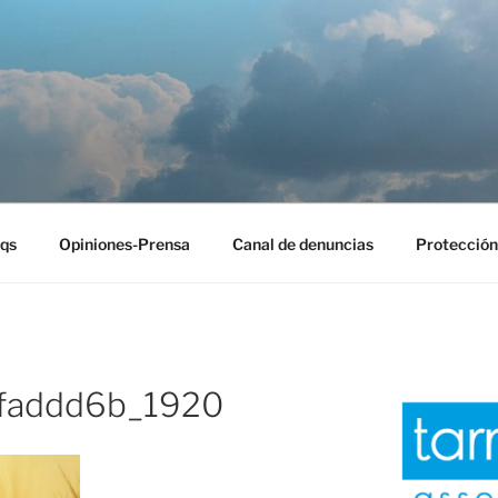
EST
qs
Opiniones-Prensa
Canal de denuncias
Protección
92faddd6b_1920