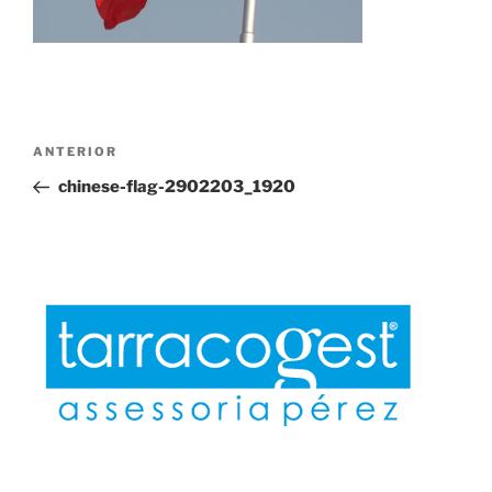
Navegación
Entrada
ANTERIOR
de
anterior:
chinese-flag-2902203_1920
entradas