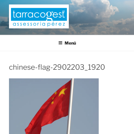
Saltar
al
contenido
TARRACOGEST
Menú
chinese-flag-2902203_1920