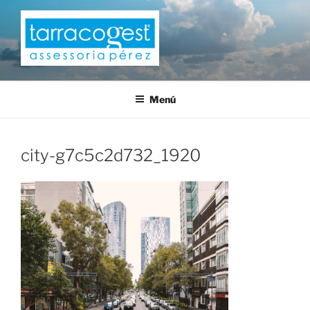
Saltar
al
contenido
TARRACOGEST
Menú
city-g7c5c2d732_1920