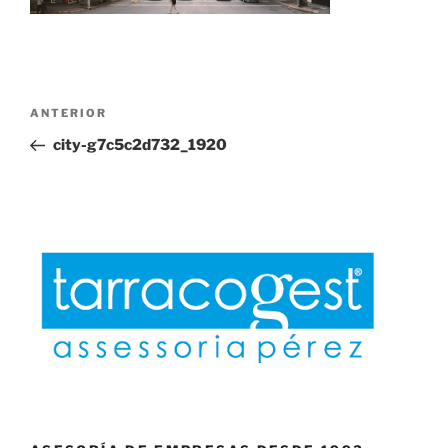
Navegación
Entrada
ANTERIOR
de
anterior:
city-g7c5c2d732_1920
entradas