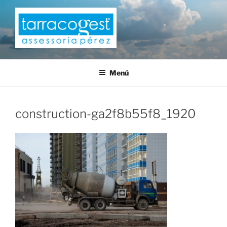
Saltar
al
contenido
TARRACOGEST
Menú
construction-ga2f8b55f8_1920