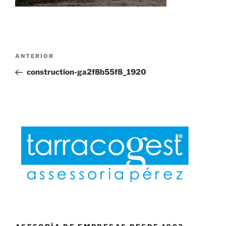
Navegación
Entrada
ANTERIOR
de
anterior:
construction-ga2f8b55f8_1920
entradas