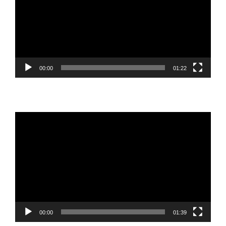
00:00
01:22
Reproductor
de
vídeo
00:00
01:39