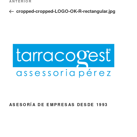
Entrada
ANTERIOR
de
anterior:
cropped-cropped-LOGO-OK-R-rectangular.jpg
entradas
ASESORÍA DE EMPRESAS DESDE 1993