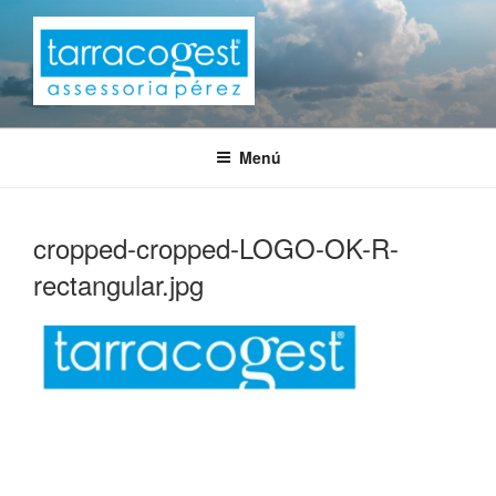
Saltar
al
contenido
TARRACOGEST
Menú
cropped-cropped-LOGO-OK-R-
rectangular.jpg
Navegación