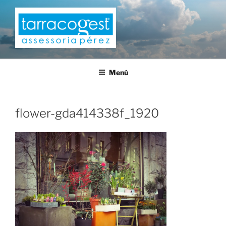
Saltar
al
contenido
TARRACOGEST
Menú
flower-gda414338f_1920