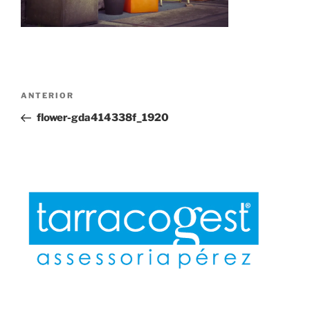
Navegación
Entrada
ANTERIOR
de
anterior:
flower-gda414338f_1920
entradas