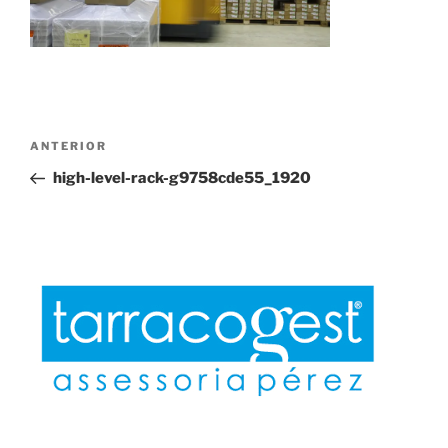
Navegación
Entrada
ANTERIOR
de
anterior:
high-level-rack-g9758cde55_1920
entradas