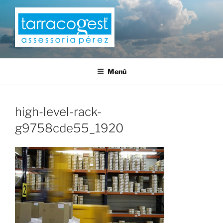
Saltar
al
contenido
TARRACOGEST
Menú
high-level-rack-
g9758cde55_1920