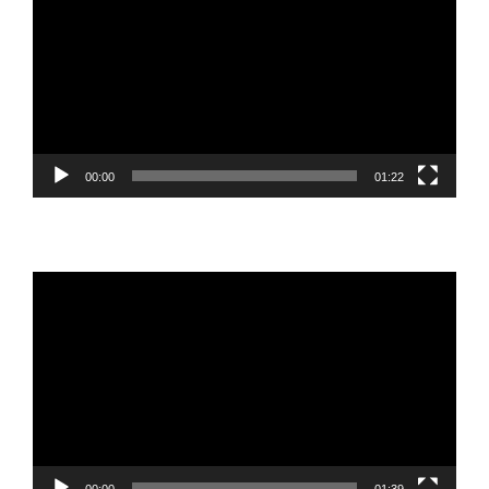
vídeo
00:00
01:22
Reproductor
de
vídeo