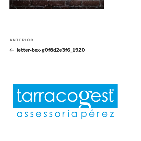
Navegación
Entrada
ANTERIOR
de
anterior:
letter-box-g0f8d2e3f6_1920
entradas