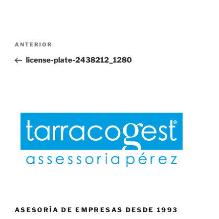
Navegación
Entrada
ANTERIOR
de
anterior:
license-plate-2438212_1280
entradas
ASESORÍA DE EMPRESAS DESDE 1993