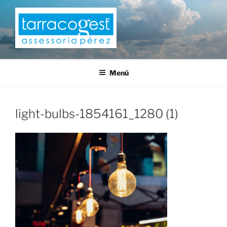
Saltar
al
contenido
TARRACOGEST
Menú
light-bulbs-1854161_1280 (1)