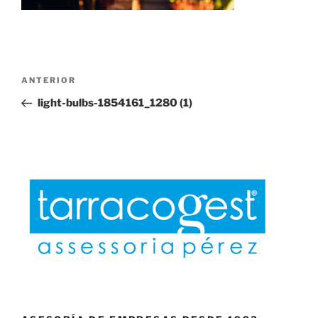
Navegación
Entrada
ANTERIOR
de
anterior:
light-bulbs-1854161_1280 (1)
entradas