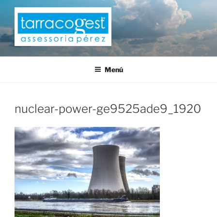
Saltar
al
contenido
TARRACOGEST
Menú
nuclear-power-ge9525ade9_1920