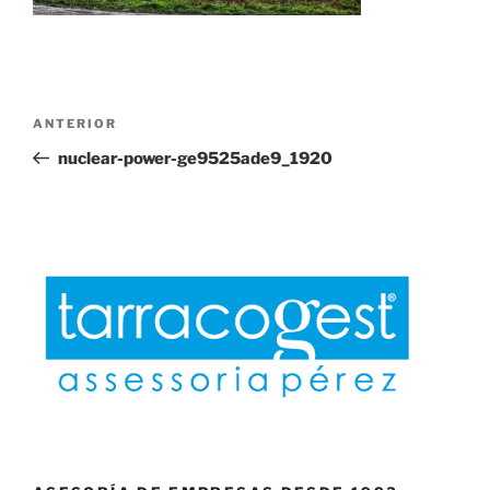
Navegación
Entrada
ANTERIOR
de
anterior:
nuclear-power-ge9525ade9_1920
entradas