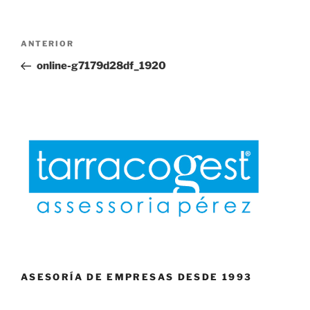
Navegación
Entrada
ANTERIOR
de
anterior:
online-g7179d28df_1920
entradas
ASESORÍA DE EMPRESAS DESDE 1993