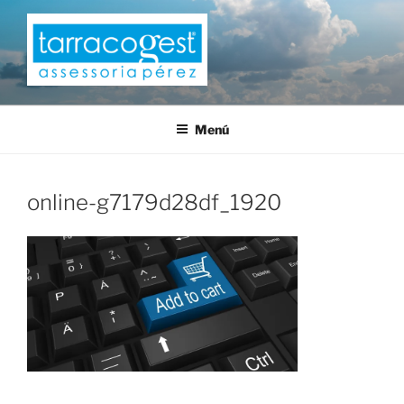
Saltar
al
contenido
TARRACOGEST
Menú
online-g7179d28df_1920