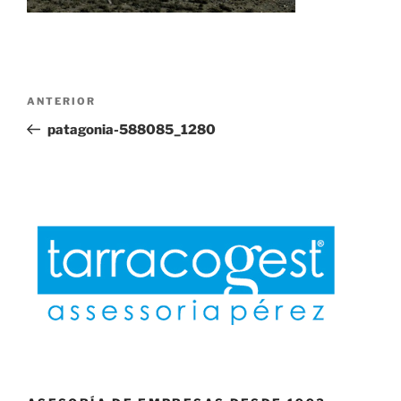
Navegación
Entrada
ANTERIOR
de
anterior:
patagonia-588085_1280
entradas