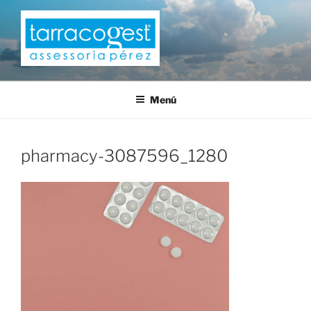
Saltar
al
contenido
TARRACOGEST
Menú
pharmacy-3087596_1280