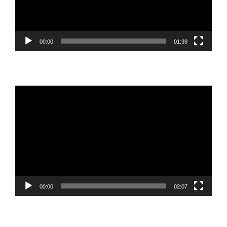
00:00
01:39
Reproductor
de
vídeo
00:00
02:07