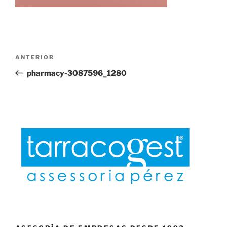
Navegación
Entrada
ANTERIOR
de
anterior:
pharmacy-3087596_1280
entradas