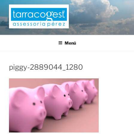
Saltar
al
contenido
TARRACOGEST
Menú
piggy-2889044_1280