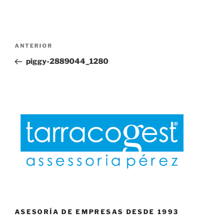
Navegación
Entrada
ANTERIOR
de
anterior:
piggy-2889044_1280
entradas
ASESORÍA DE EMPRESAS DESDE 1993