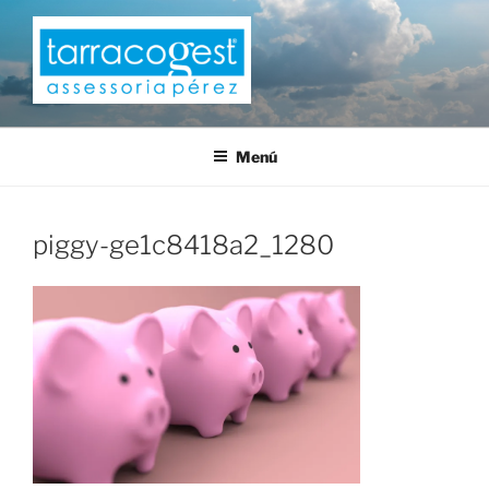
Saltar
al
contenido
TARRACOGEST
Menú
piggy-ge1c8418a2_1280