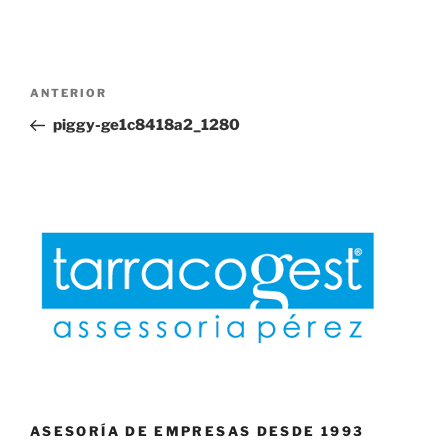
Navegación
Entrada
ANTERIOR
de
anterior:
piggy-ge1c8418a2_1280
entradas
ASESORÍA DE EMPRESAS DESDE 1993