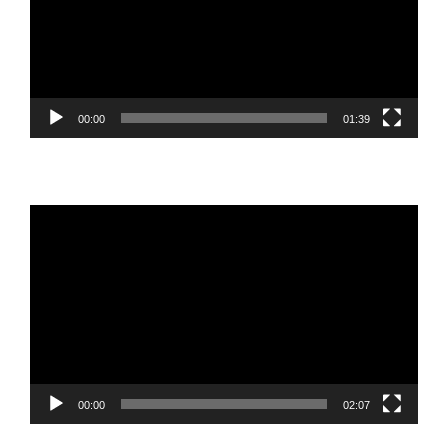
00:00
01:39
Reproductor
de
vídeo
00:00
02:07