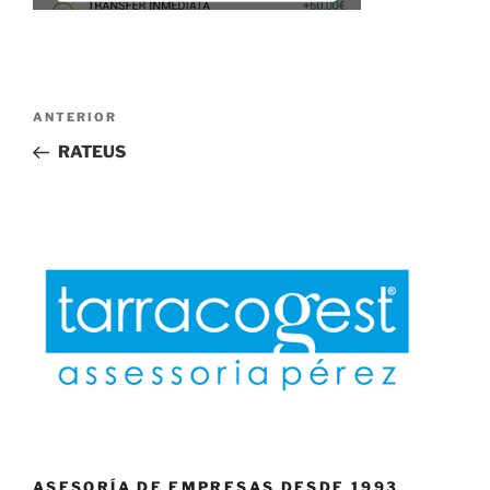
Navegación
Entrada
ANTERIOR
de
anterior:
RATEUS
entradas
ASESORÍA DE EMPRESAS DESDE 1993