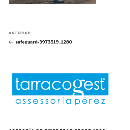
Navegación
Entrada
ANTERIOR
de
anterior:
safeguard-3973519_1280
entradas