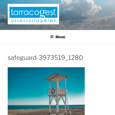
Saltar
al
contenido
TARRACOGEST
Menú
safeguard-3973519_1280