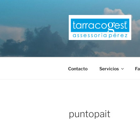
Saltar
al
contenido
TARRACOG
Contacto
Servicios
Fa
puntopait